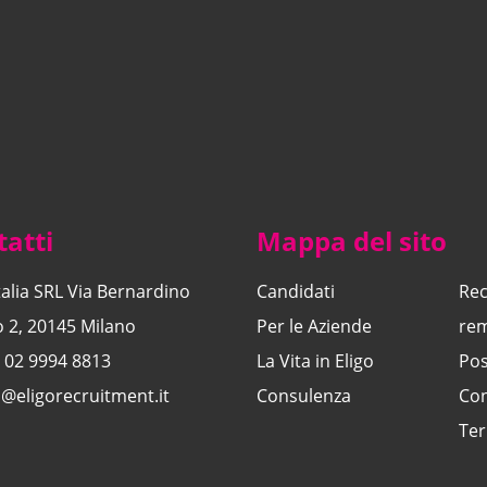
atti
Mappa del sito
Italia SRL Via Bernardino
Candidati
Rec
o 2, 20145 Milano
Per le Aziende
re
 02 9994 8813
La Vita in Eligo
Pos
o@eligorecruitment.it
Consulenza
Con
Ter