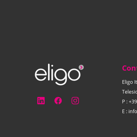
Cont
Eligo 
Telesi
P :
+39
E :
inf