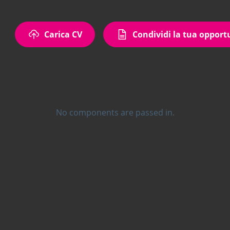
Carica CV
Condividi la tua opport
No components are passed in.