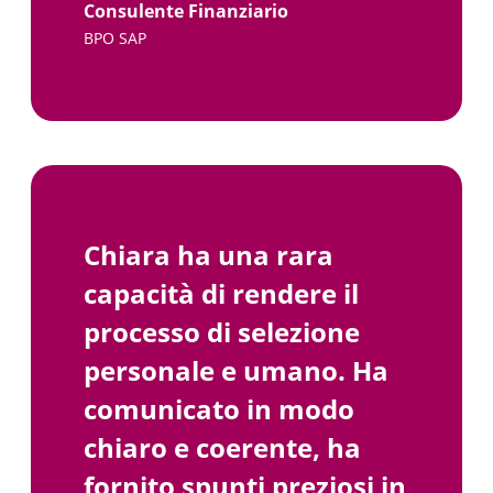
Consulente Finanziario
BPO SAP
Chiara ha una rara
Ciò ch
capacità di rendere il
davver
processo di selezione
integr
personale e umano. Ha
attenz
comunicato in modo
candid
chiaro e coerente, ha
client
fornito spunti preziosi in
corris