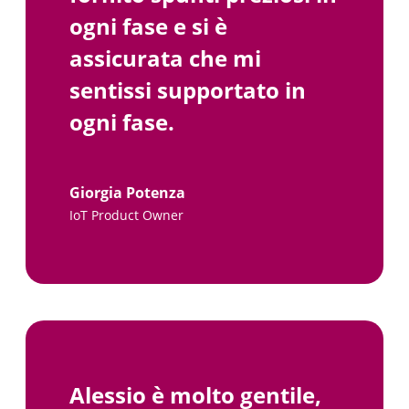
ogni fase e si è
carta,
assicurata che mi
person
sentissi supportato in
sogget
ogni fase.
Giorgia Potenza
IoT Product Owner
Alessio è molto gentile,