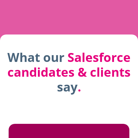
What our
Salesforce
candidates & clients
say
.