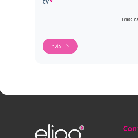
CV
Invia
Cont